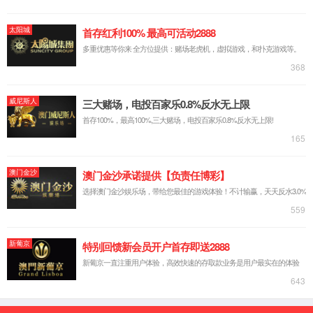
OA
|
ERP
|
企业邮箱
投资者关系
/
加入我们
/
联系我们