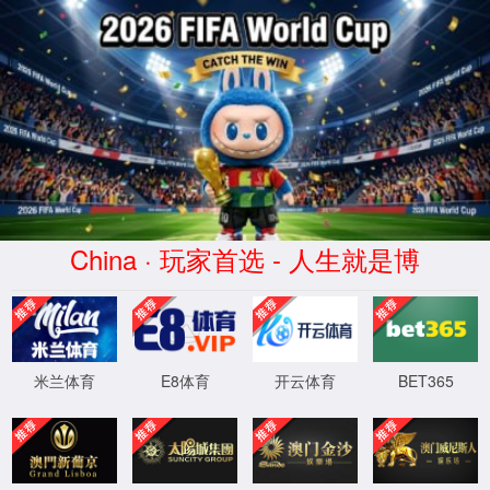
beats365·(中国区)唯一官方网站
临时公告
定期报告
招标公告
2024.02.29
测试
查看详情