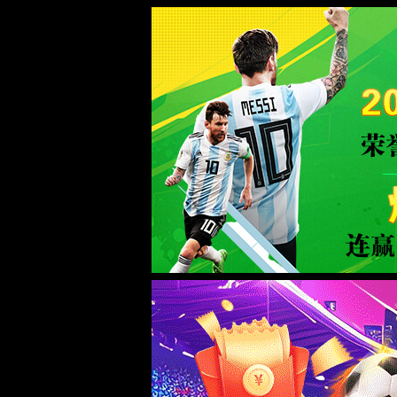
beats365·(中国区)唯一官方网站
WTS-WAF拦截详情
出现该页面的原因:
1.你的请求是黑客攻击
2.你的请求合法但触发了安全规则,请提交问题反馈