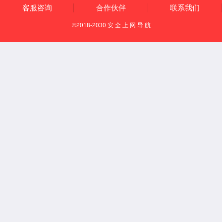
清廉
风清气正的经营团队