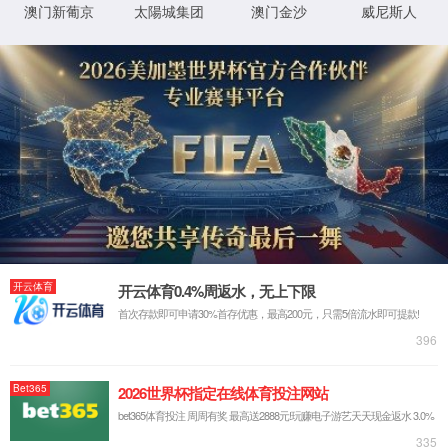
高效
优质高效的经营团队