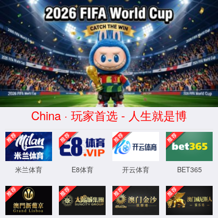
beats365·(中国区)唯一官方网站
WTS-WAF拦截详情
出现该页面的原因:
1.你的请求是黑客攻击
2.你的请求合法但触发了安全规则,请提交问题反馈